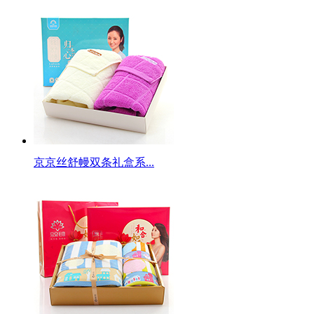
京京丝舒幔双条礼盒系...