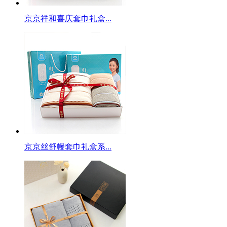
京京祥和喜庆套巾礼盒...
京京丝舒幔套巾礼盒系...