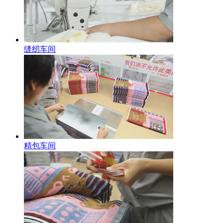
缝纫车间
精包车间