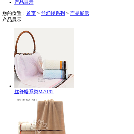
产品展示
您的位置：
首页
>
丝舒幔系列
>
产品展示
产品展示
丝舒幔系类M-7192