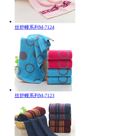
丝舒幔系列M-7124
丝舒幔系列M-7123